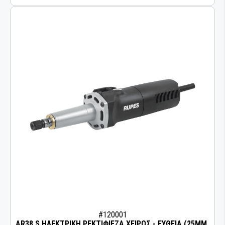
#120001
AR38 S ΗΛΕΚΤΡΙΚΗ ΡΕΚΤΙΦΙΕΖΑ ΧΕΙΡΟΣ - ΕΥΘΕΙΑ (25MM