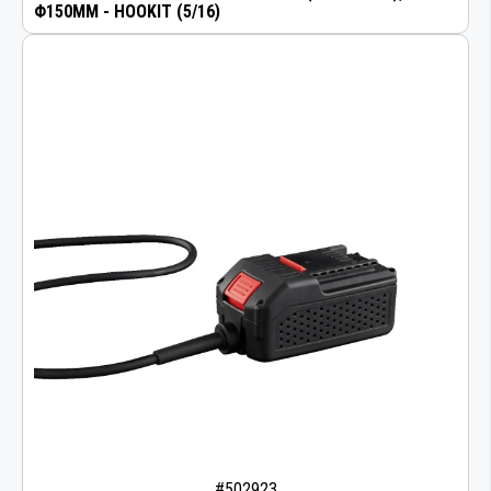
Φ150MM - HOOKIT (5/16)
#502923