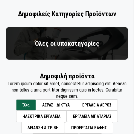
ΣΦΡΑΓΙΣΤΙΚΩΝ ΥΛΙΚΩΝ
ΤΡΟΧΟΙ ΛΕΙΑΝΣΗΣ
ΤΡΙΒΕΙΑ ΑΥΞΗΜΕΝΗΣ ΡΟΠΗΣ ΜΕ ΓΡΑΝΑΖΙΑ
ΑΠΟΡΡΟΦΗΣΗ ΣΚΟΝΗΣ
ΣΥΝΤΗΡΗΣΗ & ΚΑΘΑΡΙΣΜΟΣ ΠΙΣΤΟΛΙΩΝ
ΔΙΣΚΟΙ ΚΑΘΑΡΙΣΜΟΥ
Δημοφιλείς Κατηγορίες Προϊόντων
ΣΥΓΚΟΛΛΗΤΙΚΑ ΚΑΙ ΣΦΡΑΓΙΣΤΙΚΑ
ΒΑΦΗΣ
ΜΕΤΑΔΟΣΗ ΡΕΥΜΑΤΟΣ
ΚΑΘΑΡΙΣΜΟΣ - ΠΡΟΕΡΓΑΣΙΑ
ΕΙΔΗ ΣΥΝΕΡΓΕΙΟΥ
ΒΙΟΜΗΧΑΝΙΑΣ
ΣΠΡΕΙ ΤΕΧΝΙΚΑ
ΦΟΥΡΝΟΣ ΒΑΦΗΣ
ΜΟΝΩΣΗ ΚΑΙ ΜΑΣΚΑΡΙΣΜΑ
ΕΞΑΡΤΗΜΑΤΑ ΒΙΟΜΗΧΑΝΙΑΣ
ΣΥΓΚΟΛΛΗΤΙΚΑ ΚΑΙ ΣΦΡΑΓΙΣΤΙΚΑ
Όλες οι υποκατηγορίες
ΟΙΚΟΔΟΜΩΝ
ΑΛΟΙΦΑΔΟΡΟΙ ΓΥΑΛΙΣΜΑΤΟΣ
ΣΥΓΚΟΛΛΗΤΙΚΑ ΚΑΙ ΣΦΡΑΓΙΣΤΙΚΑ ΣΚΑΦΩΝ
ΟΙΚΟΔΟΜΗ - ΚΑΤΑΣΚΕΥΕΣ
ΑΛΟΙΦΕΣ ΓΥΑΛΙΣΜΑΤΟΣ
ΠΡΟΪΟΝΤΑ ΝΑΥΤΙΛΙΑΣ - ΣΚΑΦΩΝ
Δημοφιλή προϊόντα
ΓΟΥΝΕΣ ΓΥΑΛΙΣΜΑΤΟΣ
ΕΞΟΠΛΙΣΜΟΣ ΒΑΦΕΙΩΝ - ΣΥΝΕΡΓΕΙΩΝ
Lorem ipsum dolor sit amet, consectetur adipiscing elit. Aenean
non tellus a urna port titor dignissim quis in lectus. Curabitur
ΕΠΙΣΚΕΥΗ ΦΑΝΑΡΙΩΝ
ΚΟΠΗ & ΔΙΑΜΟΡΦΩΣΗ ΜΕΤΑΛΛΩΝ
neque sem.
Όλα
ΑΕΡΑΣ - ΔΙΚΤΥΑ
ΕΡΓΑΛΕΙΑ ΑΕΡΟΣ
ΣΦΟΥΓΓΑΡΙΑ ΓΥΑΛΙΣΜΑΤΟΣ
ΕΠΕΞΕΡΓΑΣΙΑ ΞΥΛΟΥ
ΗΛΕΚΤΡΙΚΑ ΕΡΓΑΛΕΙΑ
ΕΡΓΑΛΕΙΑ ΜΠΑΤΑΡΙΑΣ
ΚΑΘΑΡΙΣΜΟΣ - ΠΡΟΕΡΓΑΣΙΑ
ΕΙΔΗ ΚΗΠΟΥ
ΛΕΙΑΝΣΗ & ΤΡΙΒΗ
ΠΡΟΕΡΓΑΣΙΑ ΒΑΦΗΣ