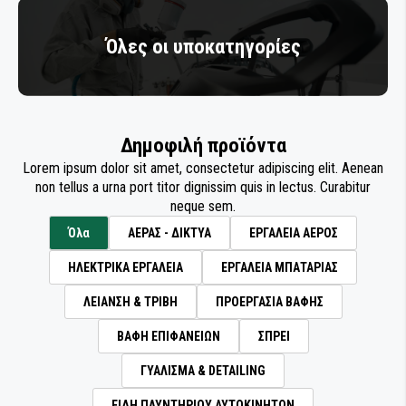
ΣΦΡΑΓΙΣΤΙΚΩΝ ΥΛΙΚΩΝ
ΤΡΟΧΟΙ ΛΕΙΑΝΣΗΣ
ΤΡΙΒΕΙΑ ΑΥΞΗΜΕΝΗΣ ΡΟΠΗΣ ΜΕ ΓΡΑΝΑΖΙΑ
ΑΠΟΡΡΟΦΗΣΗ ΣΚΟΝΗΣ
ΣΥΝΤΗΡΗΣΗ & ΚΑΘΑΡΙΣΜΟΣ ΠΙΣΤΟΛΙΩΝ
ΔΙΣΚΟΙ ΚΑΘΑΡΙΣΜΟΥ
Όλες οι υποκατηγορίες
ΣΥΓΚΟΛΛΗΤΙΚΑ ΚΑΙ ΣΦΡΑΓΙΣΤΙΚΑ
ΒΑΦΗΣ
ΜΕΤΑΔΟΣΗ ΡΕΥΜΑΤΟΣ
ΚΑΘΑΡΙΣΜΟΣ - ΠΡΟΕΡΓΑΣΙΑ
ΕΙΔΗ ΣΥΝΕΡΓΕΙΟΥ
ΒΙΟΜΗΧΑΝΙΑΣ
ΣΠΡΕΙ ΤΕΧΝΙΚΑ
ΦΟΥΡΝΟΣ ΒΑΦΗΣ
ΜΟΝΩΣΗ ΚΑΙ ΜΑΣΚΑΡΙΣΜΑ
ΕΞΑΡΤΗΜΑΤΑ ΒΙΟΜΗΧΑΝΙΑΣ
ΣΥΓΚΟΛΛΗΤΙΚΑ ΚΑΙ ΣΦΡΑΓΙΣΤΙΚΑ
ΟΙΚΟΔΟΜΩΝ
ΑΛΟΙΦΑΔΟΡΟΙ ΓΥΑΛΙΣΜΑΤΟΣ
Δημοφιλή προϊόντα
ΣΥΓΚΟΛΛΗΤΙΚΑ ΚΑΙ ΣΦΡΑΓΙΣΤΙΚΑ ΣΚΑΦΩΝ
ΟΙΚΟΔΟΜΗ - ΚΑΤΑΣΚΕΥΕΣ
Lorem ipsum dolor sit amet, consectetur adipiscing elit. Aenean
ΑΛΟΙΦΕΣ ΓΥΑΛΙΣΜΑΤΟΣ
non tellus a urna port titor dignissim quis in lectus. Curabitur
ΠΡΟΪΟΝΤΑ ΝΑΥΤΙΛΙΑΣ - ΣΚΑΦΩΝ
neque sem.
ΓΟΥΝΕΣ ΓΥΑΛΙΣΜΑΤΟΣ
Όλα
ΑΕΡΑΣ - ΔΙΚΤΥΑ
ΕΡΓΑΛΕΙΑ ΑΕΡΟΣ
ΕΞΟΠΛΙΣΜΟΣ ΒΑΦΕΙΩΝ - ΣΥΝΕΡΓΕΙΩΝ
ΗΛΕΚΤΡΙΚΑ ΕΡΓΑΛΕΙΑ
ΕΡΓΑΛΕΙΑ ΜΠΑΤΑΡΙΑΣ
ΕΠΙΣΚΕΥΗ ΦΑΝΑΡΙΩΝ
ΚΟΠΗ & ΔΙΑΜΟΡΦΩΣΗ ΜΕΤΑΛΛΩΝ
ΛΕΙΑΝΣΗ & ΤΡΙΒΗ
ΠΡΟΕΡΓΑΣΙΑ ΒΑΦΗΣ
ΣΦΟΥΓΓΑΡΙΑ ΓΥΑΛΙΣΜΑΤΟΣ
ΕΠΕΞΕΡΓΑΣΙΑ ΞΥΛΟΥ
ΒΑΦΗ ΕΠΙΦΑΝΕΙΩΝ
ΣΠΡΕΙ
ΚΑΘΑΡΙΣΜΟΣ - ΠΡΟΕΡΓΑΣΙΑ
ΓΥΑΛΙΣΜΑ & DETAILING
ΕΙΔΗ ΚΗΠΟΥ
ΕΙΔΗ ΠΛΥΝΤΗΡΙΟΥ ΑΥΤΟΚΙΝΗΤΩΝ