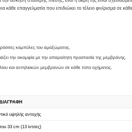
 την άσκηση σταθερής πίεσης, ενώ η άκρη της είναι σχεδιασμένη
ια κάθε επαγγελματία που επιδιώκει το τέλειο φινίρισμα σε κάθ
σπρόσιτες καμπύλες του αμαξώματος.
ζει την ακαμψία με την απαραίτητη προστασία της μεμβράνης.
λίου και αντηλιακών μεμβρανών σε κάθε τύπο οχήματος.
ΔΙΑΓΡΑΦΗ
τικό υψηλής αντοχής
ου 33 cm (13 ίντσες)