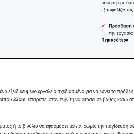
άσκηση ομοιόμο
εξασφαλίζοντας
✔
Πρόσβαση σ
την εργασία
Περισσότερα
✔
Ομοιόμορφη
ακόμα και σ
✔
Ανθεκτική 
για αντοχή σ
 ένα εξειδικευμένο εργαλείο σχεδιασμένο για να λύνει το πρό
ερίπου
33cm
, επιτρέπει στον τεχνίτη να φτάσει σε βάθος κάτω
ατος ή το βινύλιο θα εφαρμόσει τέλεια, χωρίς την παγίδευση α