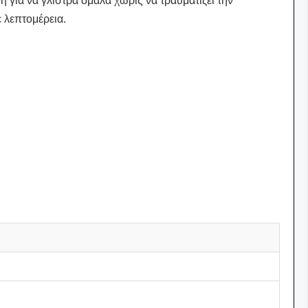
 για να γλιστρά ομαλά χωρίς να τραυματίζει την
ε λεπτομέρεια.