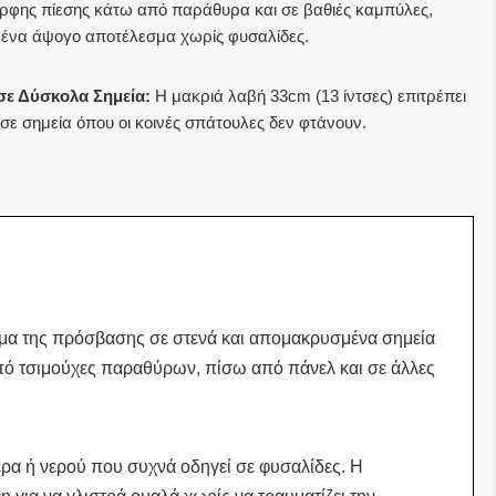
ρφης πίεσης κάτω από παράθυρα και σε βαθιές καμπύλες,
 ένα άψογο αποτέλεσμα χωρίς φυσαλίδες.
ε Δύσκολα Σημεία:
Η μακριά λαβή 33cm (13 ίντσες) επιτρέπει
 σε σημεία όπου οι κοινές σπάτουλες δεν φτάνουν.
 Πίεση:
Εξασφαλίζει τη σωστή εφαρμογή της μεμβράνης
ε στενές εσοχές, αποτρέποντας τη δημιουργία ατελειών.
Κατασκευή:
Κατασκευασμένη από πλαστικό υψηλής ποιότητας
τη χρήση και ακρίβεια στον χειρισμό.
βλημα της πρόσβασης σε στενά και απομακρυσμένα σημεία
 από τσιμούχες παραθύρων, πίσω από πάνελ και σε άλλες
έρα ή νερού που συχνά οδηγεί σε φυσαλίδες. Η