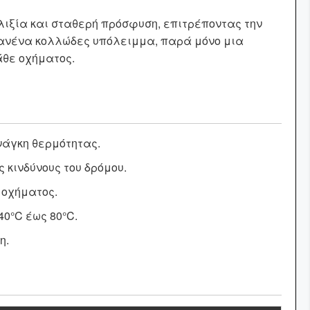
λιξία και σταθερή πρόσφυση, επιτρέποντας την
2
μενη τιμή αφορά το
και όχι
τετραγωνικό μέτρο (
m
)
κανένα κολλώδες υπόλειμμα, παρά μόνο μια
ολό.
άθε οχήματος.
νάγκη θερμότητας.
 κινδύνους του δρόμου.
 οχήματος.
40°C έως 80°C.
η.