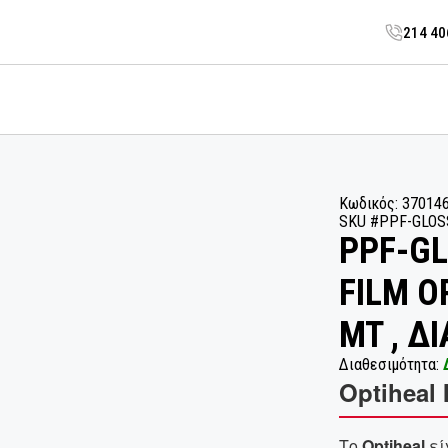
214 4
Κωδικός: 37014
SKU #PPF-GLOS
PPF-GL
FILM O
MT , Δ
Διαθεσιμότητα:
Optiheal 
Το
Optiheal
εί