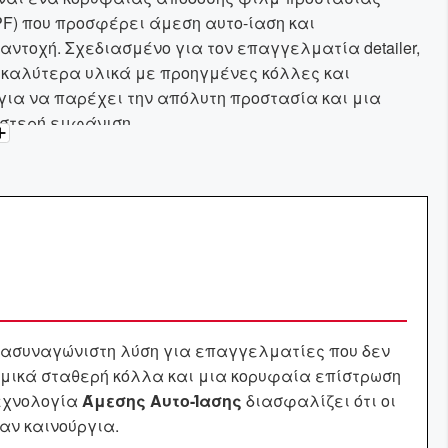
F) που προσφέρει άμεση αυτο-ίαση και
ντοχή. Σχεδιασμένο για τον επαγγελματία detailer,
 καλύτερα υλικά με προηγμένες κόλλες και
για να παρέχει την απόλυτη προστασία και μια
στερή εμφάνιση.
-Ίαση (Instant Healing):
Οι μικρο-γρατζουνιές
ι ακαριαία, διατηρώντας το φινίρισμα τέλειο.
γγύηση:
Εξασφαλίζει μακροχρόνια προστασία από
ρωγμές και αποκόλληση.
γκατάσταση:
Υψηλή ελαστικότητα (≥300%) και
α για γρήγορη και απροβλημάτιστη εφαρμογή.
 ασυναγώνιστη λύση για επαγγελματίες που δεν
αύγεια & Γυαλάδα:
Αναδεικνύει το χρώμα του
ημικά σταθερή κόλλα και μια κορυφαία επίστρωση
με ένα άψογο, γυαλιστερό φινίρισμα.
τεχνολογία
Άμεσης Αυτο-Ίασης
διασφαλίζει ότι οι
 Χωρίς Υπολείμματα:
Αφαιρείται εύκολα χωρίς να
αν καινούργια.
 ή σημάδια στην επιφάνεια.