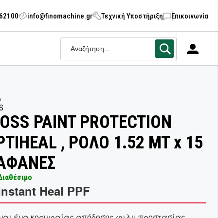
062100
info@finomachine.gr
Τεχνική Υποστήριξη
Επικοινωνία
6
S
OSS PAINT PROTECTION
PTIHEAL , ΡΟΛΟ 1.52 MT x 15
ΙΑΦΑΝΕΣ
Διαθέσιμο
Instant Heal PPF
ναι ένα κορυφαίας απόδοσης φιλμ προστασίας