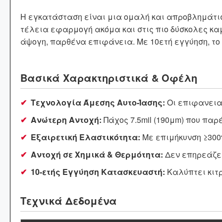
ΣΦΡΑΓΙΣΤΙΚΩΝ ΥΛΙΚΩΝ
ΤΡΟΧΟΙ ΛΕΙΑΝΣΗΣ
ΤΡΙΒΕΙΑ ΑΥΞΗΜΕΝΗΣ ΡΟΠΗΣ ΜΕ ΓΡΑΝΑΖΙΑ
ΑΠΟΡΡΟΦΗΣΗ ΣΚΟΝΗΣ
Η εγκατάσταση είναι μια ομαλή και απροβλημάτισ
ΣΥΝΤΗΡΗΣΗ & ΚΑΘΑΡΙΣΜΟΣ ΠΙΣΤΟΛΙΩΝ
ΔΙΣΚΟΙ ΚΑΘΑΡΙΣΜΟΥ
ΣΥΓΚΟΛΛΗΤΙΚΑ ΚΑΙ ΣΦΡΑΓΙΣΤΙΚΑ
ΒΑΦΗΣ
τέλεια εφαρμογή ακόμα και στις πιο δύσκολες κα
ΜΕΤΑΔΟΣΗ ΡΕΥΜΑΤΟΣ
ΚΑΘΑΡΙΣΜΟΣ - ΠΡΟΕΡΓΑΣΙΑ
ΕΙΔΗ ΣΥΝΕΡΓΕΙΟΥ
ΒΙΟΜΗΧΑΝΙΑΣ
άψογη, παρθένα επιφάνεια. Με 10ετή εγγύηση, το 
ΣΠΡΕΙ ΤΕΧΝΙΚΑ
ΦΟΥΡΝΟΣ ΒΑΦΗΣ
ΜΟΝΩΣΗ ΚΑΙ ΜΑΣΚΑΡΙΣΜΑ
ΕΞΑΡΤΗΜΑΤΑ ΒΙΟΜΗΧΑΝΙΑΣ
ΣΥΓΚΟΛΛΗΤΙΚΑ ΚΑΙ ΣΦΡΑΓΙΣΤΙΚΑ
ΟΙΚΟΔΟΜΩΝ
Βασικά Χαρακτηριστικά & Οφέλη
ΑΛΟΙΦΑΔΟΡΟΙ ΓΥΑΛΙΣΜΑΤΟΣ
ΣΥΓΚΟΛΛΗΤΙΚΑ ΚΑΙ ΣΦΡΑΓΙΣΤΙΚΑ ΣΚΑΦΩΝ
ΟΙΚΟΔΟΜΗ - ΚΑΤΑΣΚΕΥΕΣ
ΑΛΟΙΦΕΣ ΓΥΑΛΙΣΜΑΤΟΣ
✔
Τεχνολογία Άμεσης Αυτο-Ίασης:
Οι επιφανεια
ΠΡΟΪΟΝΤΑ ΝΑΥΤΙΛΙΑΣ - ΣΚΑΦΩΝ
✔
Ανώτερη Αντοχή:
Πάχος 7.5mil (190μm) που παρ
ΓΟΥΝΕΣ ΓΥΑΛΙΣΜΑΤΟΣ
ΕΞΟΠΛΙΣΜΟΣ ΒΑΦΕΙΩΝ - ΣΥΝΕΡΓΕΙΩΝ
✔
Εξαιρετική Ελαστικότητα:
Με επιμήκυνση ≥300
ΕΠΙΣΚΕΥΗ ΦΑΝΑΡΙΩΝ
✔
Αντοχή σε Χημικά & Θερμότητα:
Δεν επηρεάζετ
ΚΟΠΗ & ΔΙΑΜΟΡΦΩΣΗ ΜΕΤΑΛΛΩΝ
✔
10-ετής Εγγύηση Κατασκευαστή:
Καλύπτει κιτ
ΣΦΟΥΓΓΑΡΙΑ ΓΥΑΛΙΣΜΑΤΟΣ
ΕΠΕΞΕΡΓΑΣΙΑ ΞΥΛΟΥ
Τεχνικά Δεδομένα
ΚΑΘΑΡΙΣΜΟΣ - ΠΡΟΕΡΓΑΣΙΑ
ΕΙΔΗ ΚΗΠΟΥ