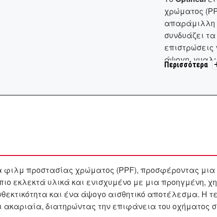
χρώματος (PP
απαράμιλλη α
συνδυάζει τα
επιστρώσεις 
άψογη, γυαλι
Περισσότερα
✔
Άμεση Αυτο
εξαφανίζοντα
✔
10-ετής Ε
κιτρίνισμα, 
✔
Εύκολη Ε
σταθερή κόλλ
α φιλμ προστασίας χρώματος (PPF), προσφέροντας μια
✔
Τέλεια Δι
ιο εκλεκτά υλικά και ενισχυμένο με μια προηγμένη, χ
αυτοκινήτου 
, ανθεκτικότητα και ένα άψογο αισθητικό αποτέλεσμα. Η 
✔
Αφαίρεση
ι ακαριαία, διατηρώντας την επιφάνεια του οχήματος σ
αφήνει κόλλα