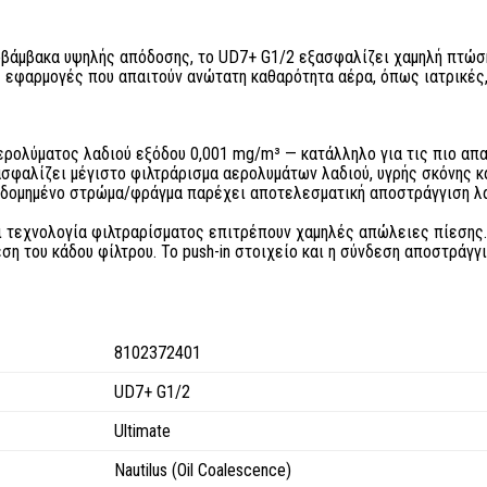
οβάμβακα υψηλής απόδοσης, το UD7+ G1/2 εξασφαλίζει χαμηλή πτώση
μες εφαρμογές που απαιτούν ανώτατη καθαρότητα αέρα, όπως ιατρικές
ρολύματος λαδιού εξόδου 0,001 mg/m³ — κατάλληλο για τις πιο απα
φαλίζει μέγιστο φιλτράρισμα αερολυμάτων λαδιού, υγρής σκόνης κα
δομημένο στρώμα/φράγμα παρέχει αποτελεσματική αποστράγγιση λαδ
 τεχνολογία φιλτραρίσματος επιτρέπουν χαμηλές απώλειες πίεσης.
η του κάδου φίλτρου. Το push-in στοιχείο και η σύνδεση αποστράγγ
8102372401
UD7+ G1/2
Ultimate
Nautilus (Oil Coalescence)