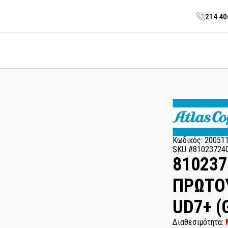
214 4
Κωδικός: 20051
SKU #81023724
810237
ΠΡΩΤΟΥ
UD7+ (
Διαθεσιμότητα: