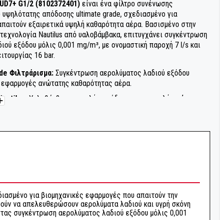
 UD7+ G1/2 (8102372401)
είναι ένα φίλτρο συνένωσης
er) υψηλότατης απόδοσης ultimate grade, σχεδιασμένο για
παιτούν εξαιρετικά υψηλή καθαρότητα αέρα. Βασισμένο στην
τεχνολογία Nautilus από υαλοβάμβακα, επιτυγχάνει συγκέντρωση
ιού εξόδου μόλις 0,001 mg/m³, με ονομαστική παροχή 7 l/s και
ιτουργίας 16 bar.
de Φιλτράρισμα:
Συγκέντρωση αερολύματος λαδιού εξόδου
α εφαρμογές ανώτατης καθαρότητας αέρα.
autilus:
Υαλοβάμβακας υψηλής απόδοσης για χαμηλή πτώση
στη αποτελεσματικότητα φιλτραρίσματος.
ένη Τεχνολογία Αποστράγγισης:
3D δομημένο στρώμα
πανείσοδο σταγονιδίων λαδιού στη ροή αέρα.
ήρηση:
Νευρωτό περίβλημα, push-in στοιχείο και δείκτης σέρβις
εύκολη συντήρηση.
2":
Ονομαστική παροχή 7 l/s, μέγιστη πίεση 16 bar, inPASS: Όχι.
εδιασμένο για βιομηχανικές εφαρμογές που απαιτούν την
ρούν να απελευθερώσουν αερολύματα λαδιού και υγρή σκόνη
ντας συγκέντρωση αερολύματος λαδιού εξόδου μόλις 0,001