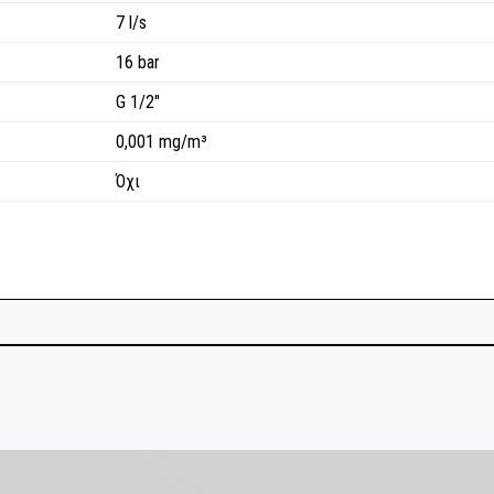
7 l/s
16 bar
G 1/2"
0,001 mg/m³
Όχι