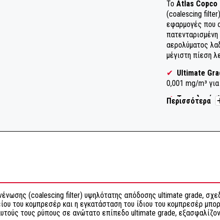
Το
Atlas Copco
(coalescing filt
εφαρμογές που α
πατενταρισμένη 
αερολύματος λαδ
μέγιστη πίεση λε
✔
Ultimate Gra
0,001 mg/m³ γι
✔
Τεχνολογία N
Περισσότερα
πίεσης και μέγι
✔
Πατενταρισμ
αποτρέπει την ε
✔
Εύκολη Συντ
για γρήγορη και 
✔
Σύνδεση G 1/
νένωσης (coalescing filter) υψηλότατης απόδοσης ultimate grade, σχ
ίου του κομπρεσέρ και η εγκατάσταση του ίδιου του κομπρεσέρ μπο
υτούς τους ρύπους σε ανώτατο επίπεδο ultimate grade, εξασφαλίζο