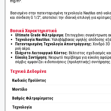
ΣΦΡΑΓΙΣΤΙΚΩΝ ΥΛΙΚΩΝ
mg/m³.
ΤΡΟΧΟΙ ΛΕΙΑΝΣΗΣ
ΤΡΙΒΕΙΑ ΑΥΞΗΜΕΝΗΣ ΡΟΠΗΣ ΜΕ ΓΡΑΝΑΖΙΑ
ΑΠΟΡΡΟΦΗΣΗ ΣΚΟΝΗΣ
ΣΥΝΤΗΡΗΣΗ & ΚΑΘΑΡΙΣΜΟΣ ΠΙΣΤΟΛΙΩΝ
ΔΙΣΚΟΙ ΚΑΘΑΡΙΣΜΟΥ
Βασισμένο στην πατενταρισμένη τεχνολογία Nautilus από υαλ
ΣΥΓΚΟΛΛΗΤΙΚΑ ΚΑΙ ΣΦΡΑΓΙΣΤΙΚΑ
ΒΑΦΗΣ
ΜΕΤΑΔΟΣΗ ΡΕΥΜΑΤΟΣ
ΚΑΘΑΡΙΣΜΟΣ - ΠΡΟΕΡΓΑΣΙΑ
ΕΙΔΗ ΣΥΝΕΡΓΕΙΟΥ
και σύνδεση G 1/2", αποτελεί την ιδανική επιλογή για κρίσι
ΒΙΟΜΗΧΑΝΙΑΣ
ΣΠΡΕΙ ΤΕΧΝΙΚΑ
ΦΟΥΡΝΟΣ ΒΑΦΗΣ
ΜΟΝΩΣΗ ΚΑΙ ΜΑΣΚΑΡΙΣΜΑ
ΕΞΑΡΤΗΜΑΤΑ ΒΙΟΜΗΧΑΝΙΑΣ
ΣΥΓΚΟΛΛΗΤΙΚΑ ΚΑΙ ΣΦΡΑΓΙΣΤΙΚΑ
Βασικά Χαρακτηριστικά
ΟΙΚΟΔΟΜΩΝ
Ultimate Grade Φιλτράρισμα:
Επιτυγχάνει συγκέντρωση αε
ΑΛΟΙΦΑΔΟΡΟΙ ΓΥΑΛΙΣΜΑΤΟΣ
Τεχνολογία Nautilus:
Υαλοβάμβακας υψηλής απόδοσης εξασ
ΣΥΓΚΟΛΛΗΤΙΚΑ ΚΑΙ ΣΦΡΑΓΙΣΤΙΚΑ ΣΚΑΦΩΝ
ΟΙΚΟΔΟΜΗ - ΚΑΤΑΣΚΕΥΕΣ
Πατενταρισμένη Τεχνολογία Αποστράγγισης:
Χονδρό 3D 
ροή αέρα.
ΑΛΟΙΦΕΣ ΓΥΑΛΙΣΜΑΤΟΣ
Ελάχιστο Λειτουργικό Κόστος:
Βέλτιστος σχεδιασμός και
ΠΡΟΪΟΝΤΑ ΝΑΥΤΙΛΙΑΣ - ΣΚΑΦΩΝ
Εύκολη Συντήρηση:
Νευρωτό περίβλημα για εύκολη αφαίρεσ
σέρβις εμφανίζει ειδοποιήσεις (προληπτικής) συντήρησης.
ΓΟΥΝΕΣ ΓΥΑΛΙΣΜΑΤΟΣ
ΕΞΟΠΛΙΣΜΟΣ ΒΑΦΕΙΩΝ - ΣΥΝΕΡΓΕΙΩΝ
Τεχνικά Δεδομένα
ΕΠΙΣΚΕΥΗ ΦΑΝΑΡΙΩΝ
ΚΟΠΗ & ΔΙΑΜΟΡΦΩΣΗ ΜΕΤΑΛΛΩΝ
Κωδικός Προϊόντος
ΣΦΟΥΓΓΑΡΙΑ ΓΥΑΛΙΣΜΑΤΟΣ
Μοντέλο
ΕΠΕΞΕΡΓΑΣΙΑ ΞΥΛΟΥ
Βαθμός Φιλτραρίσματος
ΚΑΘΑΡΙΣΜΟΣ - ΠΡΟΕΡΓΑΣΙΑ
ΕΙΔΗ ΚΗΠΟΥ
Τεχνολογία