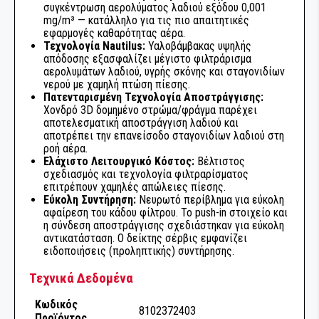
ΕΞΑΡΤΗΜΑΤΑ ΚΑΜΠΙΝΑΣ ΑΥΤΟΚΙΝΗΤΟΥ
συγκέντρωση αερολύματος λαδιού εξόδου 0,001
mg/m³ — κατάλληλο για τις πιο απαιτητικές
εφαρμογές καθαρότητας αέρα.
ΜΗΧΑΝΗΜΑΤΑ ΛΙΠΑΝΣΗΣ
Τεχνολογία Nautilus:
Υαλοβάμβακας υψηλής
απόδοσης εξασφαλίζει μέγιστο φιλτράρισμα
αερολυμάτων λαδιού, υγρής σκόνης και σταγονιδίων
ΠΙΣΤΟΛΙΑ ΑΕΡΟΣ
νερού με χαμηλή πτώση πίεσης.
Πατενταρισμένη Τεχνολογία Αποστράγγισης:
Χονδρό 3D δομημένο στρώμα/φράγμα παρέχει
ΑΕΡΟΕΡΓΑΛΕΙΑ ΣΥΝΕΡΓΕΙΟΥ
αποτελεσματική αποστράγγιση λαδιού και
αποτρέπει την επανείσοδο σταγονιδίων λαδιού στη
ΡΑΣΠΕΣ ΤΡΙΒΗΣ
ροή αέρα.
Ελάχιστο Λειτουργικό Κόστος:
Βέλτιστος
σχεδιασμός και τεχνολογία φιλτραρίσματος
ΤΡΙΒΕΙΑ
επιτρέπουν χαμηλές απώλειες πίεσης.
Εύκολη Συντήρηση:
Νευρωτό περίβλημα για εύκολη
αφαίρεση του κάδου φίλτρου. Το push-in στοιχείο και
ΤΡΙΒΕΙΑ ΑΥΞΗΜΕΝΗΣ ΡΟΠΗΣ ΜΕ ΓΡΑΝΑΖΙΑ
η σύνδεση αποστράγγισης σχεδιάστηκαν για εύκολη
αντικατάσταση. Ο δείκτης σέρβις εμφανίζει
ειδοποιήσεις (προληπτικής) συντήρησης.
ΜΕΤΑΔΟΣΗ ΡΕΥΜΑΤΟΣ
Τεχνικά Δεδομένα
ΔΙΣΚΟΙ ΚΑΘΑΡΙΣΜΟΥ
Κωδικός
8102372403
Προϊόντος