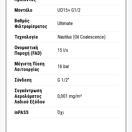
ΛΕΙΑΝΤΙΚΑ ΡΟΛΛΑ
Μοντέλο
UD15+ G1/2
ΛΕΙΑΝΤΙΚΑ ΦΥΛΛΑ
Βαθμός
Ultimate
Φιλτραρίσματος
ΛΕΙΑΝΤΙΚΟΙ ΔΙΣΚΟΙ
Τεχνολογία
Nautilus (Oil Coalescence)
ΜΟΝΩΣΗ ΚΑΙ ΜΑΣΚΑΡΙΣΜΑ
Ονομαστική
15 l/s
Παροχή (FAD)
ΣΠΡΕΙ ΧΡΩΜΑΤΩΝ
Μέγιστη Πίεση
16 bar
Λειτουργίας
ΟΜΟΓΕΝΟΠΟΙΗΣΗ & ΣΥΓΚΟΛΛΗΣΗ
Σύνδεση
G 1/2"
ΠΛΑΣΤΙΚΩΝ
Συγκέντρωση
Αερολύματος
0,001 mg/m³
ΠΙΣΤΟΛΙΑ ΕΦΑΡΜΟΓΗΣ ΣΥΓΚΟΛΛΗΤΙΚΩΝ -
Λαδιού Εξόδου
ΣΦΡΑΓΙΣΤΙΚΩΝ ΥΛΙΚΩΝ
inPASS
Όχι
ΠΡΟΕΤΟΙΜΑΣΙΑ ΣΥΓΚΟΛΛΗΣΗΣ
ΠΡΟΣΤΑΣΙΑ ΚΑΙ ΑΝΤΙΔΙΑΒΡΩΣΗ