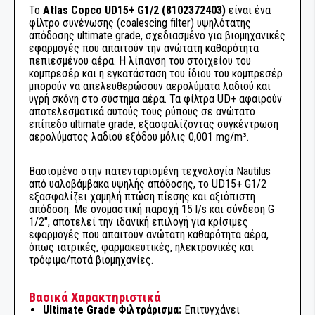
ΣΦΡΑΓΙΣΤΙΚΩΝ ΥΛΙΚΩΝ
Το
Atlas Copco UD15+ G1/2 (8102372403)
είναι ένα
ΤΡΟΧΟΙ ΛΕΙΑΝΣΗΣ
ΤΡΙΒΕΙΑ ΑΥΞΗΜΕΝΗΣ ΡΟΠΗΣ ΜΕ ΓΡΑΝΑΖΙΑ
ΑΠΟΡΡΟΦΗΣΗ ΣΚΟΝΗΣ
✔
Εύκολη Συντήρηση:
Νευρωτό περίβλημα, push-in στοιχείο
φίλτρο συνένωσης (coalescing filter) υψηλότατης
ΣΥΝΤΗΡΗΣΗ & ΚΑΘΑΡΙΣΜΟΣ ΠΙΣΤΟΛΙΩΝ
ΔΙΣΚΟΙ ΚΑΘΑΡΙΣΜΟΥ
και δείκτης σέρβις για γρήγορη και εύκολη συντήρηση.
απόδοσης ultimate grade, σχεδιασμένο για βιομηχανικές
ΣΥΓΚΟΛΛΗΤΙΚΑ ΚΑΙ ΣΦΡΑΓΙΣΤΙΚΑ
ΒΑΦΗΣ
ΜΕΤΑΔΟΣΗ ΡΕΥΜΑΤΟΣ
ΚΑΘΑΡΙΣΜΟΣ - ΠΡΟΕΡΓΑΣΙΑ
ΕΙΔΗ ΣΥΝΕΡΓΕΙΟΥ
εφαρμογές που απαιτούν την ανώτατη καθαρότητα
ΒΙΟΜΗΧΑΝΙΑΣ
✔
Σύνδεση G 1/2":
Ονομαστική παροχή 15 l/s, μέγιστη πίεση
ΣΠΡΕΙ ΤΕΧΝΙΚΑ
πεπιεσμένου αέρα. Η λίπανση του στοιχείου του
16 bar, inPASS: Όχι.
ΦΟΥΡΝΟΣ ΒΑΦΗΣ
κομπρεσέρ και η εγκατάσταση του ίδιου του κομπρεσέρ
ΜΟΝΩΣΗ ΚΑΙ ΜΑΣΚΑΡΙΣΜΑ
ΕΞΑΡΤΗΜΑΤΑ ΒΙΟΜΗΧΑΝΙΑΣ
μπορούν να απελευθερώσουν αερολύματα λαδιού και
ΣΥΓΚΟΛΛΗΤΙΚΑ ΚΑΙ ΣΦΡΑΓΙΣΤΙΚΑ
υγρή σκόνη στο σύστημα αέρα. Τα φίλτρα UD+ αφαιρούν
ΟΙΚΟΔΟΜΩΝ
ΑΛΟΙΦΑΔΟΡΟΙ ΓΥΑΛΙΣΜΑΤΟΣ
αποτελεσματικά αυτούς τους ρύπους σε ανώτατο
ΣΥΓΚΟΛΛΗΤΙΚΑ ΚΑΙ ΣΦΡΑΓΙΣΤΙΚΑ ΣΚΑΦΩΝ
ΟΙΚΟΔΟΜΗ - ΚΑΤΑΣΚΕΥΕΣ
επίπεδο ultimate grade, εξασφαλίζοντας συγκέντρωση
αερολύματος λαδιού εξόδου μόλις 0,001 mg/m³.
ΑΛΟΙΦΕΣ ΓΥΑΛΙΣΜΑΤΟΣ
ΠΡΟΪΟΝΤΑ ΝΑΥΤΙΛΙΑΣ - ΣΚΑΦΩΝ
Βασισμένο στην πατενταρισμένη τεχνολογία Nautilus
ΓΟΥΝΕΣ ΓΥΑΛΙΣΜΑΤΟΣ
από υαλοβάμβακα υψηλής απόδοσης, το UD15+ G1/2
ΕΞΟΠΛΙΣΜΟΣ ΒΑΦΕΙΩΝ - ΣΥΝΕΡΓΕΙΩΝ
εξασφαλίζει χαμηλή πτώση πίεσης και αξιόπιστη
απόδοση. Με ονομαστική παροχή 15 l/s και σύνδεση G
ΕΠΙΣΚΕΥΗ ΦΑΝΑΡΙΩΝ
1/2", αποτελεί την ιδανική επιλογή για κρίσιμες
ΚΟΠΗ & ΔΙΑΜΟΡΦΩΣΗ ΜΕΤΑΛΛΩΝ
εφαρμογές που απαιτούν ανώτατη καθαρότητα αέρα,
όπως ιατρικές, φαρμακευτικές, ηλεκτρονικές και
ΣΦΟΥΓΓΑΡΙΑ ΓΥΑΛΙΣΜΑΤΟΣ
ΕΠΕΞΕΡΓΑΣΙΑ ΞΥΛΟΥ
τρόφιμα/ποτά βιομηχανίες.
ΚΑΘΑΡΙΣΜΟΣ - ΠΡΟΕΡΓΑΣΙΑ
ΕΙΔΗ ΚΗΠΟΥ
Βασικά Χαρακτηριστικά
Ultimate Grade Φιλτράρισμα:
Επιτυγχάνει