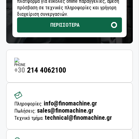
πλατφόρμα για εύκολες online παραγγελίες, άμεση
ΕΞΑΡΤΗΜΑΤΑ ΚΑΜΠΙΝΑΣ ΑΥΤΟΚΙΝΗΤΟΥ
πρόσβαση σε τεχνικές πληροφορίες και γρήγορη
διαχείριση συνεργασιών.
ΜΗΧΑΝΗΜΑΤΑ ΛΙΠΑΝΣΗΣ
ΠΕΡΙΣΣΟΤΕΡΑ
ΠΙΣΤΟΛΙΑ ΑΕΡΟΣ
ΑΕΡΟΕΡΓΑΛΕΙΑ ΣΥΝΕΡΓΕΙΟΥ
ΡΑΣΠΕΣ ΤΡΙΒΗΣ
+30
214 4062100
ΤΡΙΒΕΙΑ
ΤΡΙΒΕΙΑ ΑΥΞΗΜΕΝΗΣ ΡΟΠΗΣ ΜΕ ΓΡΑΝΑΖΙΑ
info@finomachine.gr
Πληροφορίες:
sales@finomachine.gr
ΜΕΤΑΔΟΣΗ ΡΕΥΜΑΤΟΣ
Πωλήσεις:
technical@finomachine.gr
Τεχνικό τμήμα:
ΔΙΣΚΟΙ ΚΑΘΑΡΙΣΜΟΥ