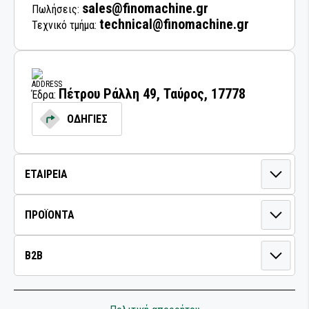
ΛΕΙΑΝΤΙΚΑ ΡΟΛΛΑ
sales@finomachine.gr
Πωλήσεις:
technical@finomachine.gr
Τεχνικό τμήμα:
ΛΕΙΑΝΤΙΚΑ ΦΥΛΛΑ
ΛΕΙΑΝΤΙΚΟΙ ΔΙΣΚΟΙ
Πέτρου Ράλλη 49, Ταύρος, 17778
Έδρα:
ΜΟΝΩΣΗ ΚΑΙ ΜΑΣΚΑΡΙΣΜΑ
ΟΔΗΓΙΕΣ
ΣΠΡΕΙ ΧΡΩΜΑΤΩΝ
ΟΜΟΓΕΝΟΠΟΙΗΣΗ & ΣΥΓΚΟΛΛΗΣΗ
ΠΛΑΣΤΙΚΩΝ
ΠΙΣΤΟΛΙΑ ΕΦΑΡΜΟΓΗΣ ΣΥΓΚΟΛΛΗΤΙΚΩΝ -
ΣΦΡΑΓΙΣΤΙΚΩΝ ΥΛΙΚΩΝ
ΠΡΟΕΤΟΙΜΑΣΙΑ ΣΥΓΚΟΛΛΗΣΗΣ
ΠΡΟΣΤΑΣΙΑ ΚΑΙ ΑΝΤΙΔΙΑΒΡΩΣΗ