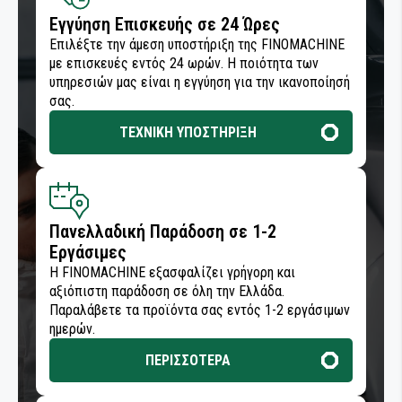
ΣΦΡΑΓΙΣΤΙΚΩΝ ΥΛΙΚΩΝ
ΤΡΟΧΟΙ ΛΕΙΑΝΣΗΣ
ΤΡΙΒΕΙΑ ΑΥΞΗΜΕΝΗΣ ΡΟΠΗΣ ΜΕ ΓΡΑΝΑΖΙΑ
ΑΠΟΡΡΟΦΗΣΗ ΣΚΟΝΗΣ
Εγγύηση Επισκευής σε 24 Ώρες
ΣΥΝΤΗΡΗΣΗ & ΚΑΘΑΡΙΣΜΟΣ ΠΙΣΤΟΛΙΩΝ
ΔΙΣΚΟΙ ΚΑΘΑΡΙΣΜΟΥ
Επιλέξτε την άμεση υποστήριξη της FINOMACHINE
ΣΥΓΚΟΛΛΗΤΙΚΑ ΚΑΙ ΣΦΡΑΓΙΣΤΙΚΑ
ΒΑΦΗΣ
ΜΕΤΑΔΟΣΗ ΡΕΥΜΑΤΟΣ
ΚΑΘΑΡΙΣΜΟΣ - ΠΡΟΕΡΓΑΣΙΑ
ΕΙΔΗ ΣΥΝΕΡΓΕΙΟΥ
με επισκευές εντός 24 ωρών. Η ποιότητα των
ΒΙΟΜΗΧΑΝΙΑΣ
ΣΠΡΕΙ ΤΕΧΝΙΚΑ
υπηρεσιών μας είναι η εγγύηση για την ικανοποίησή
ΦΟΥΡΝΟΣ ΒΑΦΗΣ
σας.
ΜΟΝΩΣΗ ΚΑΙ ΜΑΣΚΑΡΙΣΜΑ
ΕΞΑΡΤΗΜΑΤΑ ΒΙΟΜΗΧΑΝΙΑΣ
ΣΥΓΚΟΛΛΗΤΙΚΑ ΚΑΙ ΣΦΡΑΓΙΣΤΙΚΑ
ΟΙΚΟΔΟΜΩΝ
ΤΕΧΝΙΚΗ ΥΠΟΣΤΗΡΙΞΗ
ΑΛΟΙΦΑΔΟΡΟΙ ΓΥΑΛΙΣΜΑΤΟΣ
ΣΥΓΚΟΛΛΗΤΙΚΑ ΚΑΙ ΣΦΡΑΓΙΣΤΙΚΑ ΣΚΑΦΩΝ
ΟΙΚΟΔΟΜΗ - ΚΑΤΑΣΚΕΥΕΣ
ΑΛΟΙΦΕΣ ΓΥΑΛΙΣΜΑΤΟΣ
ΠΡΟΪΟΝΤΑ ΝΑΥΤΙΛΙΑΣ - ΣΚΑΦΩΝ
ΓΟΥΝΕΣ ΓΥΑΛΙΣΜΑΤΟΣ
Πανελλαδική Παράδοση σε 1-2
ΕΞΟΠΛΙΣΜΟΣ ΒΑΦΕΙΩΝ - ΣΥΝΕΡΓΕΙΩΝ
Εργάσιμες
ΕΠΙΣΚΕΥΗ ΦΑΝΑΡΙΩΝ
Η FINOMACHINE εξασφαλίζει γρήγορη και
ΚΟΠΗ & ΔΙΑΜΟΡΦΩΣΗ ΜΕΤΑΛΛΩΝ
αξιόπιστη παράδοση σε όλη την Ελλάδα.
Παραλάβετε τα προϊόντα σας εντός 1-2 εργάσιμων
ΣΦΟΥΓΓΑΡΙΑ ΓΥΑΛΙΣΜΑΤΟΣ
ΕΠΕΞΕΡΓΑΣΙΑ ΞΥΛΟΥ
ημερών.
ΠΕΡΙΣΣΟΤΕΡΑ
ΚΑΘΑΡΙΣΜΟΣ - ΠΡΟΕΡΓΑΣΙΑ
ΕΙΔΗ ΚΗΠΟΥ