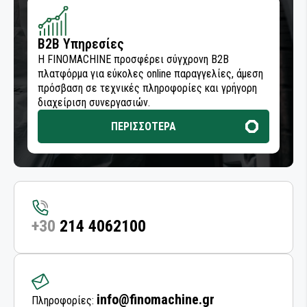
ΕΞΑΡΤΗΜΑΤΑ ΚΑΜΠΙΝΑΣ ΑΥΤΟΚΙΝΗΤΟΥ
ΜΗΧΑΝΗΜΑΤΑ ΛΙΠΑΝΣΗΣ
B2B Υπηρεσίες
Η FINOMACHINE προσφέρει σύγχρονη B2B
ΠΙΣΤΟΛΙΑ ΑΕΡΟΣ
πλατφόρμα για εύκολες online παραγγελίες, άμεση
πρόσβαση σε τεχνικές πληροφορίες και γρήγορη
διαχείριση συνεργασιών.
ΑΕΡΟΕΡΓΑΛΕΙΑ ΣΥΝΕΡΓΕΙΟΥ
ΠΕΡΙΣΣΟΤΕΡΑ
ΡΑΣΠΕΣ ΤΡΙΒΗΣ
ΤΡΙΒΕΙΑ
ΤΡΙΒΕΙΑ ΑΥΞΗΜΕΝΗΣ ΡΟΠΗΣ ΜΕ ΓΡΑΝΑΖΙΑ
+30
214 4062100
ΜΕΤΑΔΟΣΗ ΡΕΥΜΑΤΟΣ
ΔΙΣΚΟΙ ΚΑΘΑΡΙΣΜΟΥ
info@finomachine.gr
Πληροφορίες: