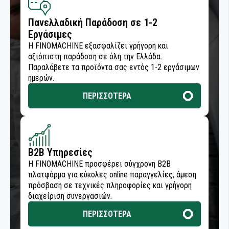
ΣΦΡΑΓΙΣΤΙΚΩΝ ΥΛΙΚΩΝ
ΤΡΟΧΟΙ ΛΕΙΑΝΣΗΣ
ΤΡΙΒΕΙΑ ΑΥΞΗΜΕΝΗΣ ΡΟΠΗΣ ΜΕ ΓΡΑΝΑΖΙΑ
ΑΠΟΡΡΟΦΗΣΗ ΣΚΟΝΗΣ
ΣΥΝΤΗΡΗΣΗ & ΚΑΘΑΡΙΣΜΟΣ ΠΙΣΤΟΛΙΩΝ
ΔΙΣΚΟΙ ΚΑΘΑΡΙΣΜΟΥ
Πανελλαδική Παράδοση σε 1-2
ΣΥΓΚΟΛΛΗΤΙΚΑ ΚΑΙ ΣΦΡΑΓΙΣΤΙΚΑ
ΒΑΦΗΣ
Εργάσιμες
ΜΕΤΑΔΟΣΗ ΡΕΥΜΑΤΟΣ
ΚΑΘΑΡΙΣΜΟΣ - ΠΡΟΕΡΓΑΣΙΑ
ΕΙΔΗ ΣΥΝΕΡΓΕΙΟΥ
ΒΙΟΜΗΧΑΝΙΑΣ
ΣΠΡΕΙ ΤΕΧΝΙΚΑ
Η FINOMACHINE εξασφαλίζει γρήγορη και
ΦΟΥΡΝΟΣ ΒΑΦΗΣ
αξιόπιστη παράδοση σε όλη την Ελλάδα.
ΜΟΝΩΣΗ ΚΑΙ ΜΑΣΚΑΡΙΣΜΑ
ΕΞΑΡΤΗΜΑΤΑ ΒΙΟΜΗΧΑΝΙΑΣ
ΣΥΓΚΟΛΛΗΤΙΚΑ ΚΑΙ ΣΦΡΑΓΙΣΤΙΚΑ
Παραλάβετε τα προϊόντα σας εντός 1-2 εργάσιμων
ΟΙΚΟΔΟΜΩΝ
ημερών.
ΑΛΟΙΦΑΔΟΡΟΙ ΓΥΑΛΙΣΜΑΤΟΣ
ΣΥΓΚΟΛΛΗΤΙΚΑ ΚΑΙ ΣΦΡΑΓΙΣΤΙΚΑ ΣΚΑΦΩΝ
ΟΙΚΟΔΟΜΗ - ΚΑΤΑΣΚΕΥΕΣ
ΠΕΡΙΣΣΟΤΕΡΑ
ΑΛΟΙΦΕΣ ΓΥΑΛΙΣΜΑΤΟΣ
ΠΡΟΪΟΝΤΑ ΝΑΥΤΙΛΙΑΣ - ΣΚΑΦΩΝ
ΓΟΥΝΕΣ ΓΥΑΛΙΣΜΑΤΟΣ
ΕΞΟΠΛΙΣΜΟΣ ΒΑΦΕΙΩΝ - ΣΥΝΕΡΓΕΙΩΝ
B2B Υπηρεσίες
ΕΠΙΣΚΕΥΗ ΦΑΝΑΡΙΩΝ
ΚΟΠΗ & ΔΙΑΜΟΡΦΩΣΗ ΜΕΤΑΛΛΩΝ
Η FINOMACHINE προσφέρει σύγχρονη B2B
πλατφόρμα για εύκολες online παραγγελίες, άμεση
ΣΦΟΥΓΓΑΡΙΑ ΓΥΑΛΙΣΜΑΤΟΣ
πρόσβαση σε τεχνικές πληροφορίες και γρήγορη
ΕΠΕΞΕΡΓΑΣΙΑ ΞΥΛΟΥ
διαχείριση συνεργασιών.
ΚΑΘΑΡΙΣΜΟΣ - ΠΡΟΕΡΓΑΣΙΑ
ΕΙΔΗ ΚΗΠΟΥ
ΠΕΡΙΣΣΟΤΕΡΑ